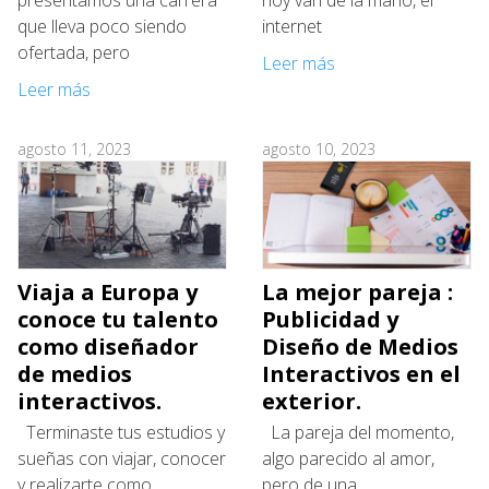
presentamos una carrera
hoy van de la mano, el
que lleva poco siendo
internet
ofertada, pero
Leer más
Leer más
agosto 11, 2023
agosto 10, 2023
Viaja a Europa y
La mejor pareja :
conoce tu talento
Publicidad y
como diseñador
Diseño de Medios
de medios
Interactivos en el
interactivos.
exterior.
Terminaste tus estudios y
La pareja del momento,
sueñas con viajar, conocer
algo parecido al amor,
y realizarte como
pero de una