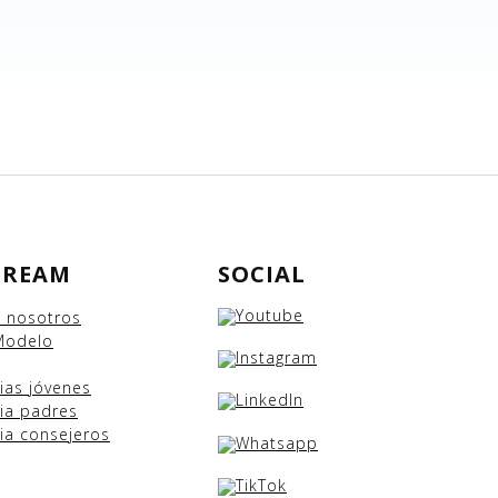
DREAM
SOCIAL
e nosotros
Modelo
cias
jóvenes
ia padres
ia consejeros