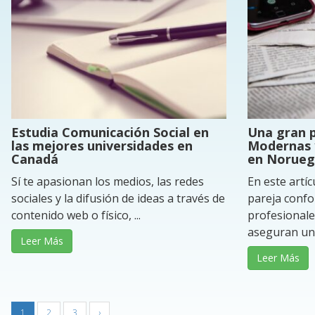
Estudia Comunicación Social en
Una gran p
las mejores universidades en
Modernas y
Canadá
en Norueg
Sí te apasionan los medios, las redes
En este artí
sociales y la difusión de ideas a través de
pareja confo
contenido web o físico, ...
profesionale
aseguran una 
Leer Más
Leer Más
1
2
3
›