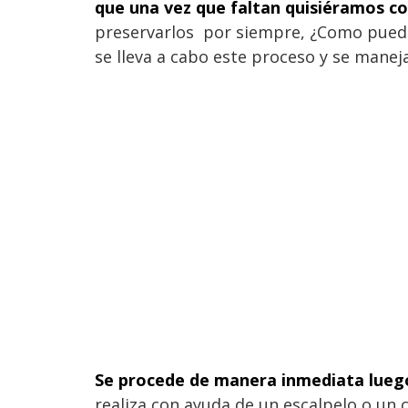
que una vez que faltan quisiéramos c
preservarlos por siempre, ¿Como puedo
se lleva a cabo este proceso y se manej
Se procede de manera inmediata luego d
realiza con ayuda de un escalpelo o un c