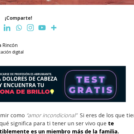
¡Comparte!
a Rincón
ción digital
sumir como
“amor incondicional”
Si eres de los que ti
é significa para ti tener un ser vivo que
te
tiblemente es un miembro más de la familia.