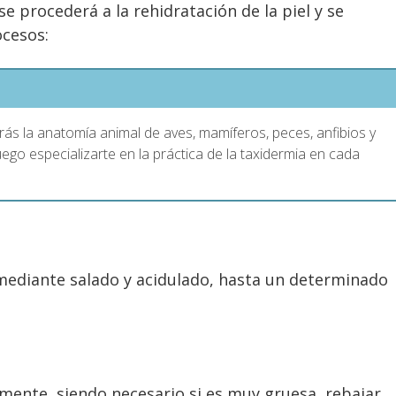
e procederá a la rehidratación de la piel y se
ocesos:
rás la anatomía animal de aves, mamíferos, peces, anfibios y
uego especializarte en la práctica de la taxidermia en cada
, mediante salado y acidulado, hasta un determinado
almente, siendo necesario si es muy gruesa, rebajar