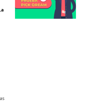
La
cas