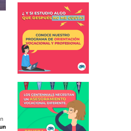
ón
 un