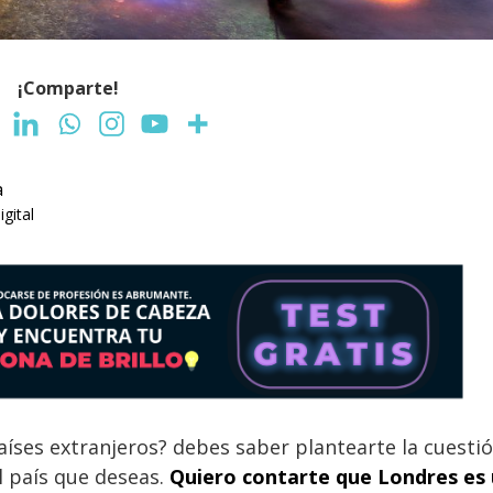
¡Comparte!
a
gital
aíses extranjeros? debes saber plantearte la cuesti
l país que deseas.
Quiero contarte que Londres es