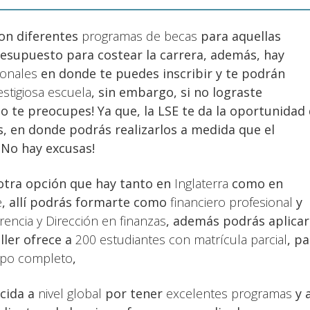
on diferentes
programas de becas
para aquellas
resupuesto para costear la carrera, además, hay
ionales
en donde te puedes inscribir y te podrán
estigiosa escuela
, sin embargo, si no lograste
¡no te preocupes! Ya que, la LSE te da la oportunidad
s, en donde podrás realizarlos a medida que el
¡No hay excusas!
otra opción que hay tanto en
Inglaterra
como en
e
, allí podrás formarte como
financiero profesional
y
encia y Dirección en finanzas
, además podrás aplicar
ller ofrece a
200 estudiantes con matrícula parcial
, p
mpo completo
,
cida a
nivel global
por tener
excelentes programas
y 