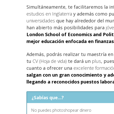
Simultáneamente, te facilitaremos la i
estudios en Inglaterra
y además como pued
universidades
que hay alrededor del m
han abierto más posibilidades para
jóv
London School of Economics and Politi
mejor
educación
enfocada en
finanzas
Además, podrás realizar tu maestría e
tu
CV (Hoja de vida)
te dará un
plus
, pue
cuanto a ofrecer una
excelente formació
salgan con un
gran conocimiento
y ad
llegando a
reconocidos puestos labor
¿Sabías que...?
No puedes photoshopear dinero