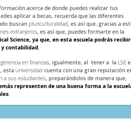
nformación acerca de donde puedes realizar tus
es aplicar a becas, recuerda que las diferentes
undo buscan
pluriculturalidad
, es así que, gracias a est
enes extranjeros
, es así que, puedes formarte en la
cal Science
, ya que, en esta escuela podrás recibir
 y contabilidad
,
n
gerencia en finanzas
, igualmente, al tener a la
LSE
e
s, esta
universidad
cuenta con una gran reputación e
n a sus estudiantes
, preparándolos de manera que,
emás representen de una buena forma a la escuel
ales
.