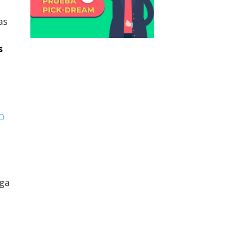
as
s
n
nga
ú