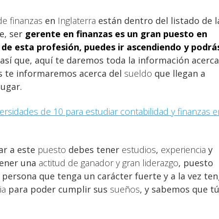
de finanzas
en
Inglaterra
están dentro del listado de l
e, ser
gerente en finanzas
es un gran puesto en
o de esta profesión, puedes ir ascendiendo y podrá
s así que, aquí te daremos toda la información acerca
s te informaremos acerca del
sueldo
que llegan a
ugar.
versidades de 10 para estudiar contabilidad y finanzas e
ar a este
puesto
debes tener
estudios
,
experiencia
y
tener una
actitud de ganador y gran liderazgo
, puesto
 persona que tenga un carácter fuerte y a la vez te
ia
para poder cumplir sus
sueños
, y sabemos que t