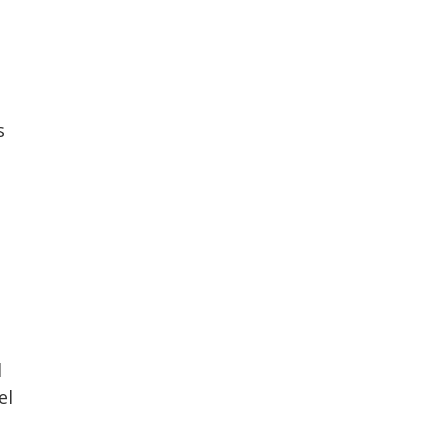
s
l
el