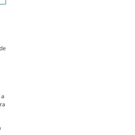
 de
 a
ara
a