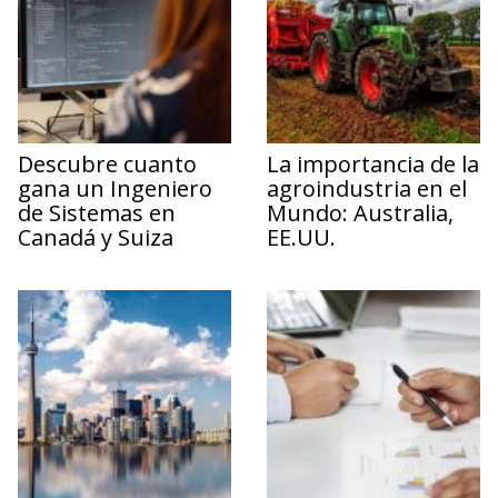
Descubre cuanto
La importancia de la
gana un Ingeniero
agroindustria en el
de Sistemas en
Mundo: Australia,
Canadá y Suiza
EE.UU.