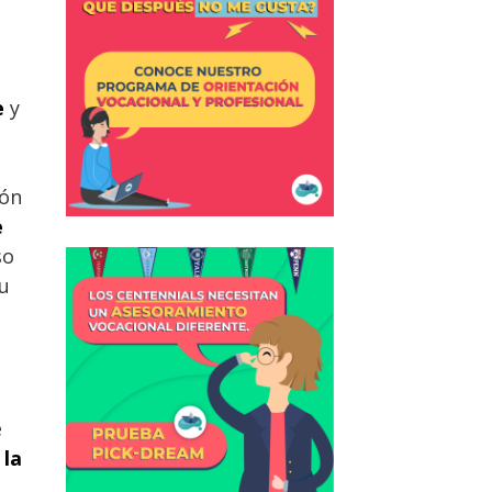
e
y
ión
e
so
su
é
 la