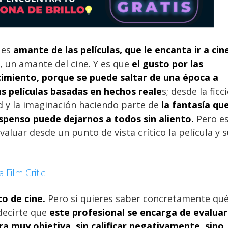
 es
amante de las películas, que le encanta ir a cin
r, un amante del cine. Y es que
el gusto por las
ocimiento, porque se puede saltar de una época a
as películas basadas en hechos reale
s; desde la ficc
d y la imaginación haciendo parte de
la fantasía qu
uspenso puede dejarnos a todos sin aliento.
Pero e
uar desde un punto de vista crítico la película y 
 Film Critic
co de cine.
Pero si quieres saber concretamente qu
 decirte que
este profesional se encarga de evaluar
a muy objetiva, sin calificar negativamente, sino