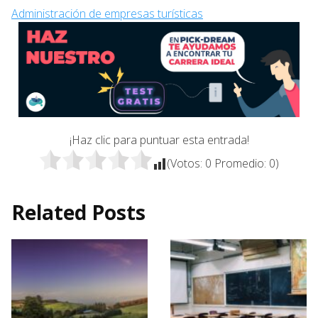
Administración de empresas turísticas
¡Haz clic para puntuar esta entrada!
(Votos:
0
Promedio:
0
)
Related Posts