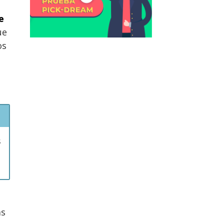
e
ue
os
s
ás