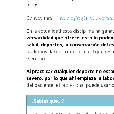
otros.
Conoce más:
Kinesiología: ¿En qué consist
En la actualidad esta disciplina ha gan
versatilidad que ofrece, esto lo pode
salud, deportes, la conservación del e
podemos darnos cuenta lo útil que resu
ejercicio.
Al practicar cualquier deporte no est
severo, por lo que ahí empieza la labo
del paciente, el
profesional
puede usar d
¿Sabías que...?
El Futbol, aproximadamente 250 millones de p