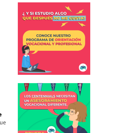
e
que