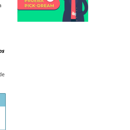
a
os
de