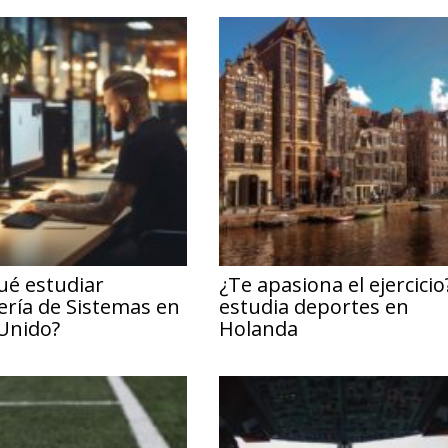
ué estudiar
¿Te apasiona el ejercicio
ería de Sistemas en
estudia deportes en
Unido?
Holanda