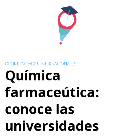
Skip
to
content
OPORTUNIDADES INTERNACIONALES
Química
farmaceútica:
conoce las
universidades