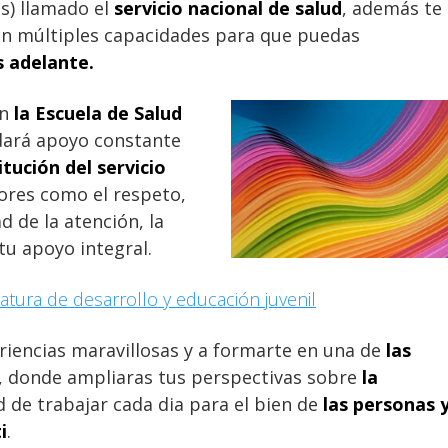
és) llamado el
servicio nacional de salud
, además te
on múltiples capacidades para que puedas
s adelante.
en
la Escuela de Salud
indará apoyo constante
itución del servicio
lores como el respeto,
d de la atención, la
tu apoyo integral.
atura de desarrollo y educación juvenil
eriencias maravillosas y a formarte en una de
las
, donde ampliaras tus perspectivas sobre
la
 de trabajar cada dia para el bien de
las personas 
i
.