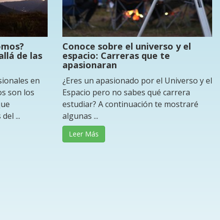
omos?
Conoce sobre el universo y el
llá de las
espacio: Carreras que te
apasionaran
sionales en
¿Eres un apasionado por el Universo y el
s son los
Espacio pero no sabes qué carrera
que
estudiar? A continuación te mostraré
el ...
algunas ...
Leer Más