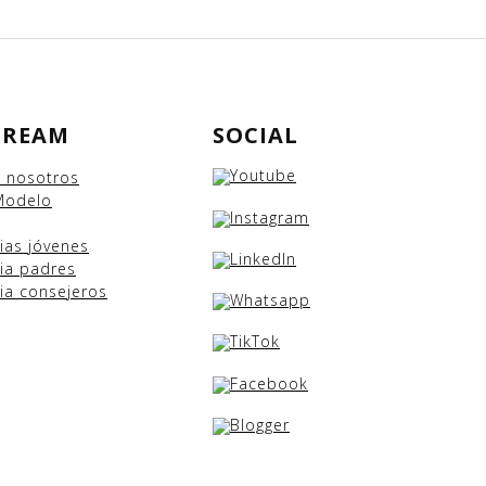
DREAM
SOCIAL
e nosotros
Modelo
cias
jóvenes
ia padres
ia consejeros