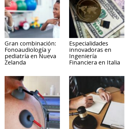
Gran combinación:
Especialidades
Fonoaudiología y
innovadoras en
pediatría en Nueva
Ingeniería
Zelanda
Financiera en Italia