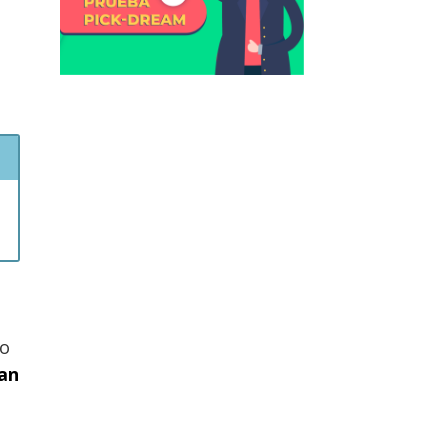
eo
gan