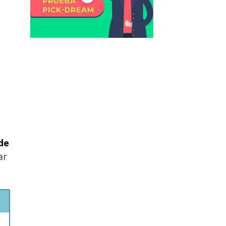
 de
ar