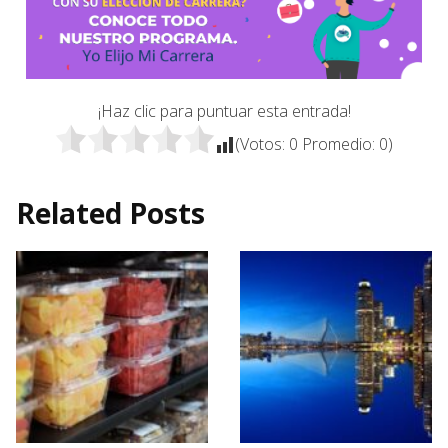
¡Haz clic para puntuar esta entrada!
(Votos:
0
Promedio:
0
)
Related Posts