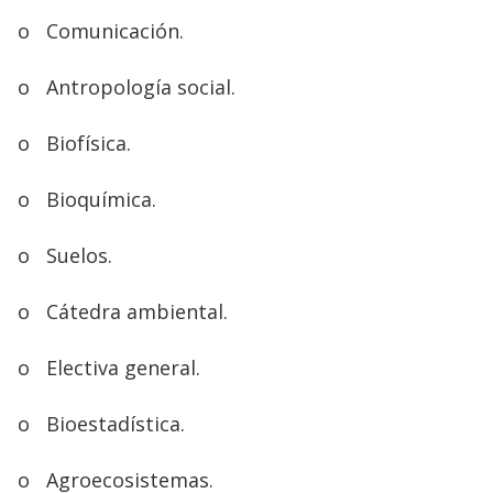
o
Comunicación.
o
Antropología social.
o
Biofísica.
o
Bioquímica.
o
Suelos.
o
Cátedra ambiental.
o
Electiva general.
o
Bioestadística.
o
Agroecosistemas.