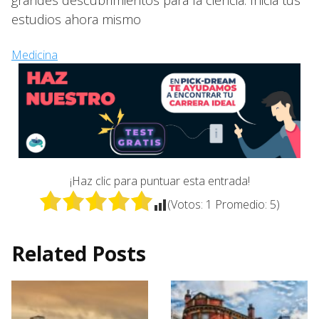
estudios ahora mismo
Medicina
¡Haz clic para puntuar esta entrada!
(Votos:
1
Promedio:
5
)
Related Posts