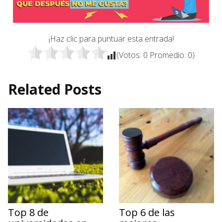
¡Haz clic para puntuar esta entrada!
(Votos:
0
Promedio:
0
)
Related Posts
Top 8 de
Top 6 de las