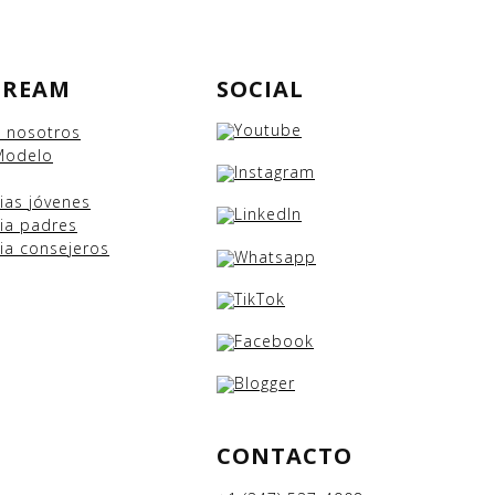
DREAM
SOCIAL
e nosotros
Modelo
cias
jóvenes
ia padres
ia consejeros
CONTACTO