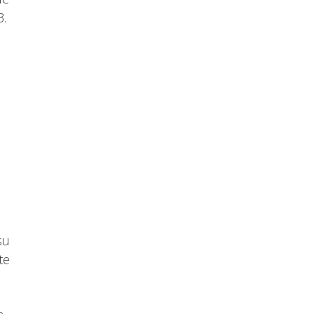
3.
su
te