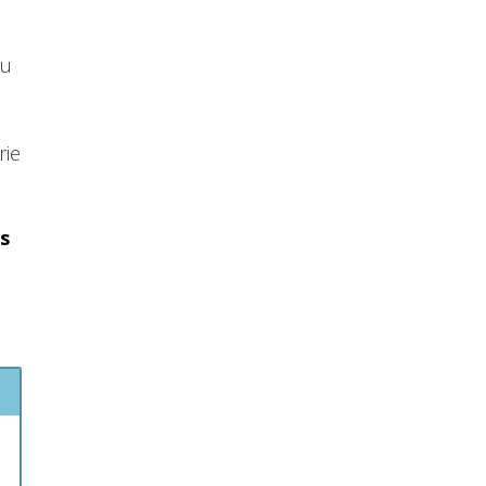
su
rie
s