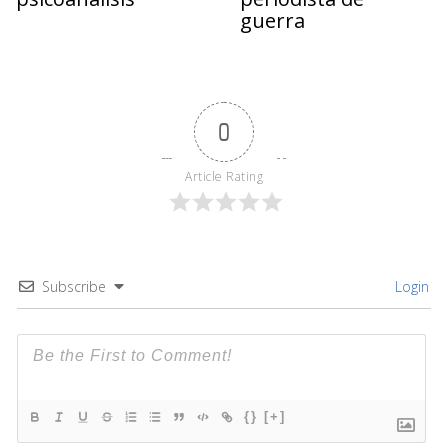
guerra
0
Article Rating
Subscribe
Login
{}
[+]