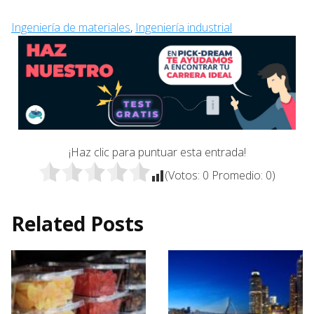
Ingeniería de materiales
, 
Ingeniería industrial
¡Haz clic para puntuar esta entrada!
(Votos:
0
Promedio:
0
)
Related Posts