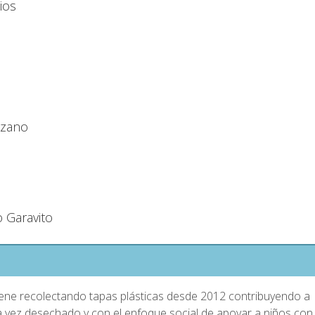
ios
ozano
o Garavito
viene recolectando tapas plásticas desde 2012 contribuyendo a
na vez desechado y con el enfoque social de apoyar a niños con