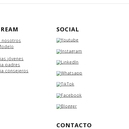
DREAM
SOCIAL
e nosotros
Modelo
cias
jóvenes
ia padres
ia consejeros
CONTACTO