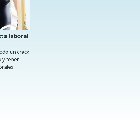
sta laboral
todo un crack
o y tener
ales ...