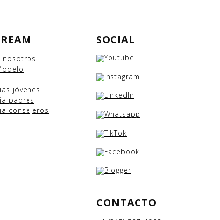
DREAM
SOCIAL
e nosotros
Modelo
cias
jóvenes
ia padres
ia consejeros
CONTACTO