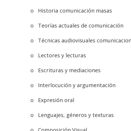
o
Historia comunicación masas
o
Teorías actuales de comunicación
o
Técnicas audiovisuales comunicacion
o
Lectores y lecturas
o
Escrituras y mediaciones
o
Interlocución y argumentación
o
Expresión oral
o
Lenguajes, géneros y texturas
o
Composición Visual