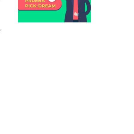
e
u
r