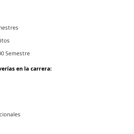
mestres
itos
00 Semestre
erías en la carrera:
cionales