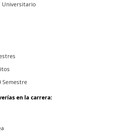
 Universitario
estres
itos
0 Semestre
erías en la carrera:
ea