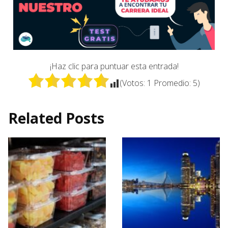
¡Haz clic para puntuar esta entrada!
(Votos:
1
Promedio:
5
)
Related Posts