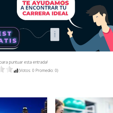
 para puntuar esta entrada!
(Votos:
0
Promedio:
0
)