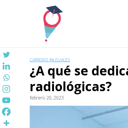
Skip
to
content
CARRERAS INUSUALES
¿A qué se dedic
radiológicas?
febrero 20, 2023