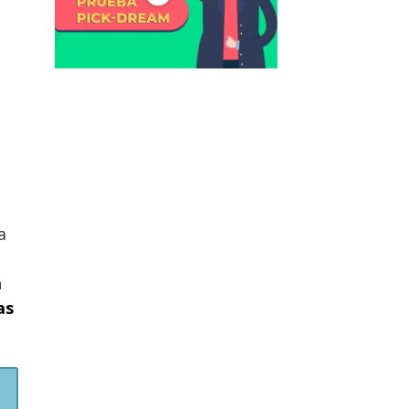
a
a
as