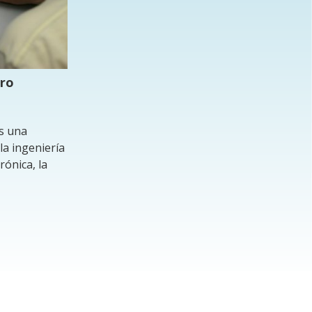
ero
es una
la ingeniería
rónica, la