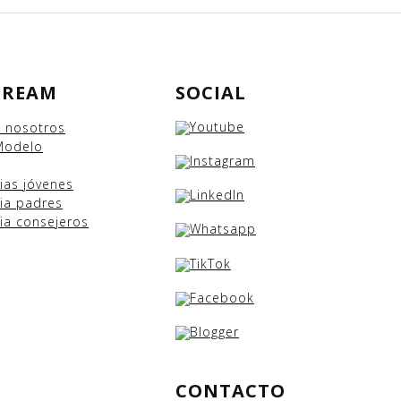
DREAM
SOCIAL
e nosotros
Modelo
cias
jóvenes
ia padres
ia consejeros
CONTACTO