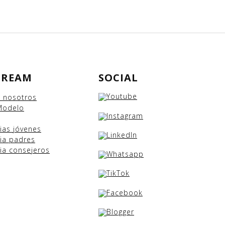
DREAM
SOCIAL
e nosotros
Modelo
cias
jóvenes
ia padres
ia consejeros