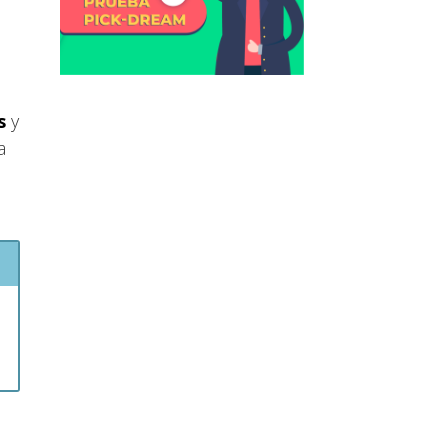
s
y
a