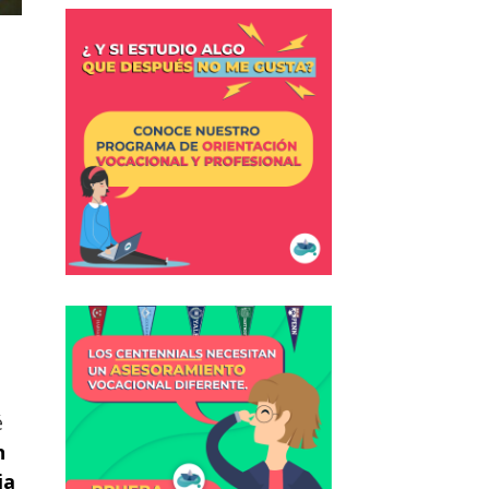
é
n
ia