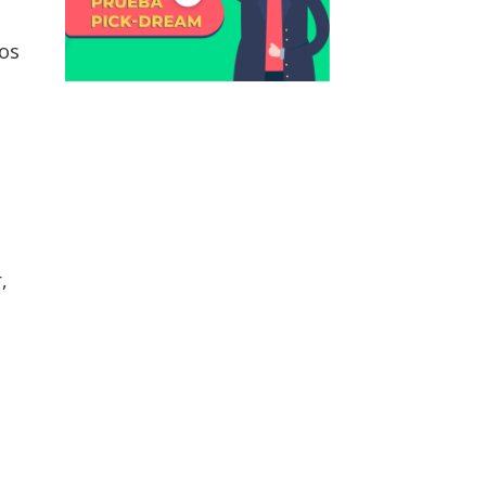
los
,