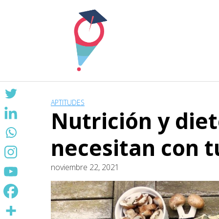
Skip
to
content
APTITUDES
Nutrición y die
necesitan con t
noviembre 22, 2021