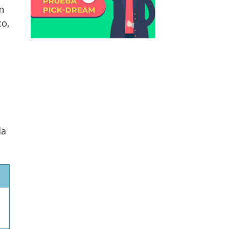
n
co,
la