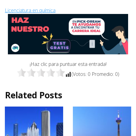
Licenciatura en química
¡Haz clic para puntuar esta entrada!
(Votos:
0
Promedio:
0
)
Related Posts