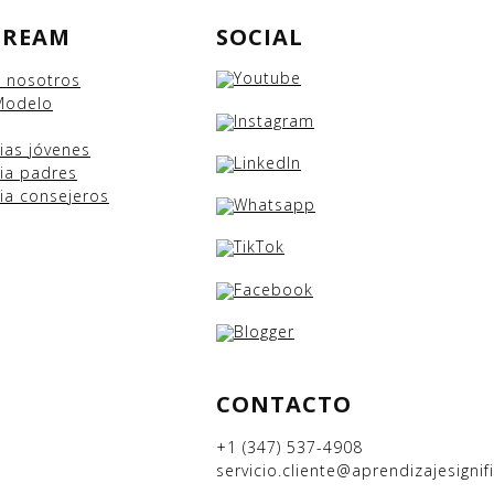
DREAM
SOCIAL
e nosotros
Modelo
cias
jóvenes
ia padres
ia consejeros
CONTACTO
+1 (347) 537-4908
servicio.cliente@aprendizajesignifi