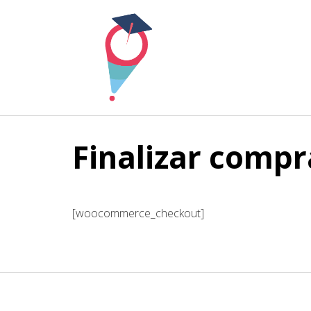
Skip
to
content
Finalizar compr
[woocommerce_checkout]