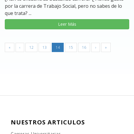
por la carrera de Trabajo Social, pero no sabes de lo
que trata? ...
Leer Más
«
‹
12
13
14
15
16
›
»
NUESTROS ARTICULOS
Carreras Universitarias